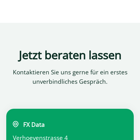
den USA übermittelt und dort
Abo? Und ist das aus
verarbeitet werden. Das Gericht führt in
datenschutzrechtlicher Sicht überhaupt
der Urteilsbegründung aus, dass die
zulässig?
Telekom die strengen Voraussetzungen
sogenannter “Drittlandtransfers” im
Jetzt beraten lassen
konkreten Fall nicht eingehalten habe.
Anders als viele Medien jetzt
Kontaktieren Sie uns gerne für ein erstes
behaupten, hat das Gericht jedoch nicht
unverbindliches Gespräch.
den Einsatz von Diensten wie Google
Ads generell verboten. Im Gegenteil:
Nach unserer Auffassung gibt das Urteil
wertvolle Anhaltspunkte, wie US-Dienste
weiterhin datenschutzkonform genutzt
FX Data
werden können.
Verhoevenstrasse 4