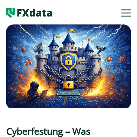
Services
News
Über uns
Cyberfestung – Was
Kontakt
de
en